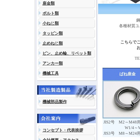
座金類
ボルト類
鋼
小ねじ類
各種材質ユ
タッピン類
こちらで
止めねじ類
ピン、止め輪、リベット類
T
アンカー類
機械工具
ばね座金
機械部品製作
JIS2号 M2～M48
W1/4～W
コンセプト・代表挨拶
JIS3号 M8～M24